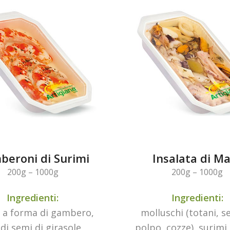
eroni di Surimi
Insalata di M
200g – 1000g
200g – 1000g
Ingredienti:
Ingredienti:
 a forma di gambero,
molluschi (totani, s
 di semi di girasole,
polpo, cozze), surimi,