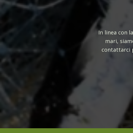
In linea con 
mari, siamo
contattarci 