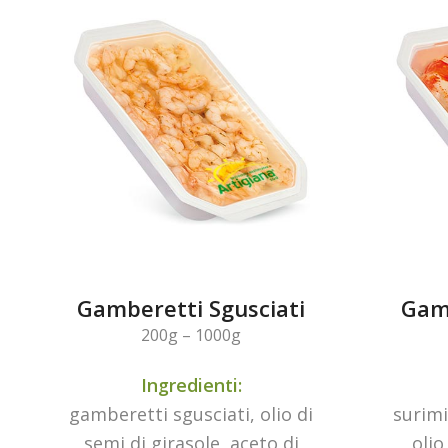
Gamberetti Sgusciati
Gamb
200g – 1000g
Ingredienti:
gamberetti sgusciati, olio di
surimi
semi di girasole, aceto di
olio