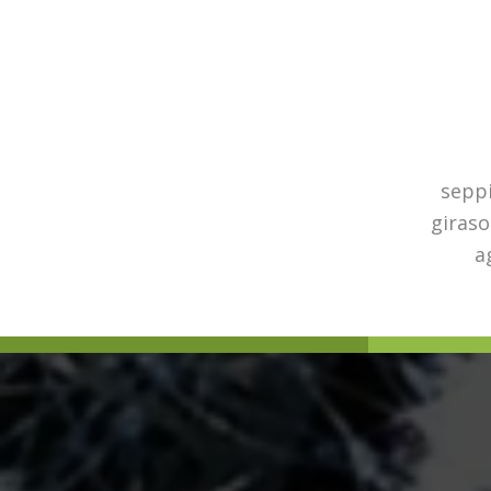
seppi
giraso
a