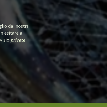
lio dai nostri
on esitare a
rvizio
private