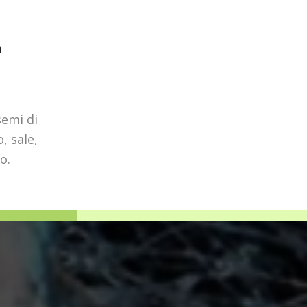
a
semi di
, sale,
o.