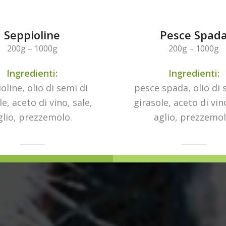
Seppioline
Pesce Spad
200g – 1000g
200g – 1000g
Ingredienti:
Ingredienti:
oline, olio di semi di
pesce spada, olio di 
le, aceto di vino, sale,
girasole, aceto di vino
glio, prezzemolo.
aglio, prezzemol